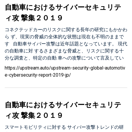
自動車におけるサイバーセキュリテ
ィ攻 撃集２０１９
コネクテッドカーのリスクに関する長年の研究にもかかわ
ら ず、現実の脅威の全体的な状態は現在も不明のままで
す 自動車サイバー攻撃は近年話題となっています。 現代
の自動車に対 するさまざまな脅威と、リスクに関する十
分な調査と、特定の自動 車への攻撃について言及してい
る多くの記事があるにもかかわらず 、現実の攻撃と脅威
https://upstream.auto/upstream-security-global-automotiv
の全容は不明のままです。 過去10年間に実際に 発生した
e-cybersecurity-report-2019-jp/
攻撃の数はいくつでしょうか？ Smart Mobilityへのすべ
て の攻撃はホワイトハットセキュリティ研究者によって
整理されてい ますか？ 実際の攻撃方法と被害状況は何
ですか？ 研究チームは、複数年にわたるデータを体系的
自動車におけるサイバーセキュリテ
に分類して分析し、 事実と数値を最初の報告書にまとめ
ィ攻 撃集２０１９
るという課題に取り組んできま した。 このレポートで
は、2010年から2018年にかけて記録された170を超 える
スマートモビリティに対する サイバー攻撃トレンドの研
実際のインシデントからデータの分析と洞察を示しなが