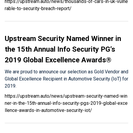
https://upstream.auto/news/thousands-of-cars-in-uk-vulne
rable-to-security-breach-report/
Upstream Security Named Winner in
the 15th Annual Info Security PG’s
2019 Global Excellence Awards®
We are proud to announce our selection as Gold Vendor and
Global Excellence Recipient in Automotive Security (IoT) for
2019.
https://upstream.auto/news/upstream-security-named-win
ner-in-the-15th-annual-info-security-pgs-2019-global-exce
llence-awards-in-automotive-security-iot/