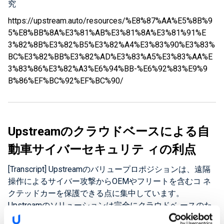
究
ら、ス マートモビリティの利害関係者がますますコネク
テッドエコシステ ムで認識する必要がある事象を強調し
https://upstream.auto/resources/%E8%87%AA%E5%8B%9
ています。 このリポートでわかる事: 2018年の自動車サ
5%E8%BB%8A%E3%81%AB%E3%81%8A%E3%81%91%E
イバー攻撃の主な話題は何か？ 過去10年間にコネクテッ
3%82%8B%E3%82%B5%E3%82%A4%E3%83%90%E3%83%
ドカーのサイバー攻撃が何件発生しまし…
BC%E3%82%BB%E3%82%AD%E3%83%A5%E3%83%AA%E
3%83%86%E3%82%A3%E6%94%BB-%E6%92%83%E9%9
B%86%EF%BC%92%EF%BC%90/
Upstreamのクラウドベースによる自
動車サイバーセキュリテ ィの利点
[Transcript] Upstreamのバリュープロポジションは、遠隔
操作によるサイバー攻撃からOEMやフリートを含むコ ネ
クテッドカーを保護できる点に集中しています。
Upstreamのソリューションは完全にクラウドベ ースのた
め、走行中の自動車を守ることができます。またクラウド