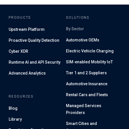
カーサービスにおける特定 の車両の動作も理解していま
す。通常の動作がどのようなものかを理解すれば、そこか
ら逸脱した 違反や例外を検出することができます。通常
PRODUCTS
SOLUTIONS
の動作は、自動車用クラウドが使用するプロトコルか
By Sector
Upstream Platform
ら、アプリケーションサーバや車両自体の動作に基づいて
定義します。 通常の動作が定義できれば、例外が何であ
Automotive OEMs
Proactive Quality Detection
るかを検出し、その情報をインシデント作成のために利
Electric Vehicle Charging
Cyber XDR
用できます。インシデント情報は、セキュリティ・オペレ
ーション・センター（SOC）とそれを運用 するさまざま
SIM-enabled Mobility IoT
Runtime AI and API Security
なセキュリティアナリストによって使われます。要する
に、我々の製品はSOCチーム やセキュリティアナリスト
Tier 1 and 2 Suppliers
Advanced Analytics
によって使われています。このシステムによって、これま
Automotive Insurance
でなかった新…
Rental Cars and Fleets
RESOURCES
Managed Services
Blog
Providers
Library
Smart Cities and