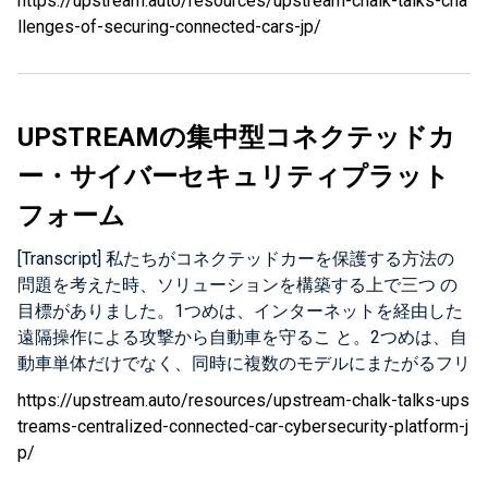
トブローカーや匿名 化機能があるアプリケーション・サ
https://upstream.auto/resources/upstream-chalk-talks-cha
付加価値サービスを提供する事業者にとっても多くの機会
ョン・サ イバーセキュリティ・エンジンです。Upstream
ーバからすでに匿名化された後のデータを送信することも
llenges-of-securing-connected-cars-jp/
を提供し ます。同時に、それはこれまで存在しなかった
C4プラットフォームでは、トランザクションとは特 定の
でき ます。 通常、匿名化とは、データに個人を特定でき
サイバーセキュリティのリスクをもたらします。 5～10年
アクションを行う際に組み合わされる複数のメッセージを
る情報（PII）が取り除かれたということを意味します 。
ほど前を振り返ると、一般的な自動車はインターネットや
意味します。トランザクションはテ レマティクス・アプ
これは、テレマティクス・データセット、モバイルや各種
他のネットワークから物理的に隔 離されていたと言えま
リケーションなど単一のデータソースもしくは、複数のデ
なアプリケーション・サーバのデータ…
UPSTREAMの集中型コネクテッドカ
す。簡単にいうと、外界から守られていました。ハッカー
ータソースの相関（ 例えば、モバイルアプリケーション
ー・サイバーセキュリティプラット
が物理的に自動車 の近くにいない限り、侵入することは
からテレマティクス・サービスまでのデータフロー）から
ありませんでした。しかし、その自動車にコネクティビテ
生じ ることがあります。例として、ユーザがモバイルア
フォーム
ィ を導入した瞬間、すべてが変わります。したがって、
プリケーションを利用して、リモートでドアを 開錠する
もし自動車のセキュリティ担当者に接続性の ない、いわ
コマンドから始まるトランザクションを見ることができま
[Transcript] 私たちがコネクテッドカーを保護する方法の
ゆる「アンコネクテッドカー」にサイバーセキュリティの
す。これにより、メッセージが モバイルサーバへ、そこ
問題を考えた時、ソリューションを構築する上で三つ の
問題があるかを尋ねたら、恐 らくその担当者は「何も問
からテレマティクス・サーバへ流れ、そして自動車へ到達
目標がありました。1つめは、インターネットを経由した
題はありません、もしくはセキュリティリスクが非常に低
した後、ACK応答 がモバイルアプリに返されます。 この
遠隔操作による攻撃から自動車を守るこ と。2つめは、自
いです」と答 えるでしょう。しかし、同じ車にコネクテ
具体例では、ユーザから自動車まで、そして自動車からユ
動車単体だけでなく、同時に複数のモデルにまたがるフリ
ィビティを導入したとき、そのすべてが一瞬で変わりま
ーザまで流れる8～10個ほどの異なる…
ート全体を守ること。そ して3つめの目標は、2～5年後に
https://upstream.auto/resources/upstream-chalk-talks-ups
す。コネクティビティは、ハッカーが遠隔操作により自動
工場から出荷される車両ではなく、いま現在、走行中の自
treams-centralized-connected-car-cybersecurity-platform-j
車に侵入し、同時に複数の車両にまたが るような被害を
動車を守 ることでした。では、どうやってこの問題を解
p/
引き起こすことを可能にします。それでは、コネクテッド
決すればいいのでしょうか？ これら3つの要件のすべてを
のエコシステムがどのよ うになっているのか見ていきま