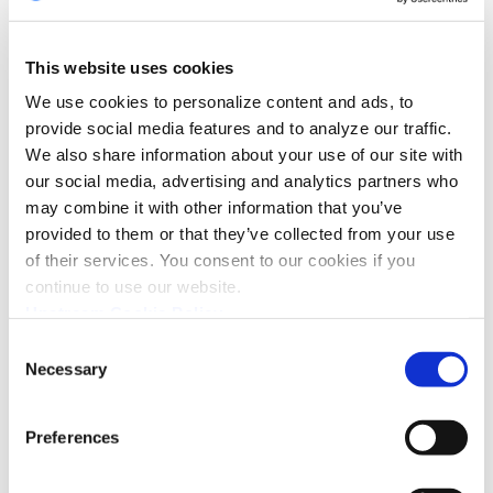
ベースであることから、今後、 自動車業界に新たに導入
https://upstream.auto/resources/advantages-of-upstream
される技術と自律走行機能まで対応できるようにソリュー
s-cloud-based-automotive-cybersecurity-jp/
ションを拡張す ることができます。 通常、我々のソリュ
This website uses cookies
ーションにおいてお客様が一番初めに見出す価値は、コネ
We use cookies to personalize content and ads, to
クテッドカーサービ スやフリートの運用に対するビジビ
provide social media features and to analyze our traffic.
リティや見識が得られることです。つまり、盲点であった
We also share information about your use of our site with
コンテキストを認識するUpstreamの
もの や未知だったものを見つけることができます。我々
our social media, advertising and analytics partners who
セキュリティ・アーキテ クチャ
のソリューションはまず、サードパーティーの ソースや
may combine it with other information that you’ve
ITレベルでの攻撃からもたらされる既知の脅威を調べるこ
provided to them or that they’ve collected from your use
Transcript] このビデオでは、Upstream C4プラットフォー
とから始まります。次に、コネク テッドカーサービスの
of their services. You consent to our cookies if you
ムで使用されている、自動車業界向けのコンテキスト を
運用に適用される自動化されたポリシーとユーザ定義のポ
continue to use our website.
認識するサイバーセキュリティ・ソリューションを作成す
リシーの組み合わ せを導入します。 ポリシーは、特定の
Upstream Cookie Policy
るためのアーキテクチャについて説明 します。Upstream
OEMやコネクテッドカーサービスに合わせてカスタマイ
Consent
は複数のデータフィードから情報を入手します。まず、
ズできます。システム には、IT業界、自動車業界の双方
Necessary
Selection
様々なアプリケーション ・サーバを備えた車両そのもの
に由来する既知の脅威に対処するための数百種類ものポリ
https://upstream.auto/resources/upstreams-contextually-a
です。通常、すべての自動車メーカー、テレマクティス・
シーがあ らかじめ組み込まれています。しかし、さらに
ware-security-architecture-jp/
オペレー ターは、独自のデータ・プロトコルを使用して
重要なのは、まだ発見されていない未知の脅威や攻 撃に
Preferences
います。このデータセットに共通するセキュリティ ・ル
対応できることです。 それを達成するには、フリート全
ールやポリシーを適用するために、Upstreamでは、自動
体をモデル化するために最先端の機械学習とAIテクノロジ