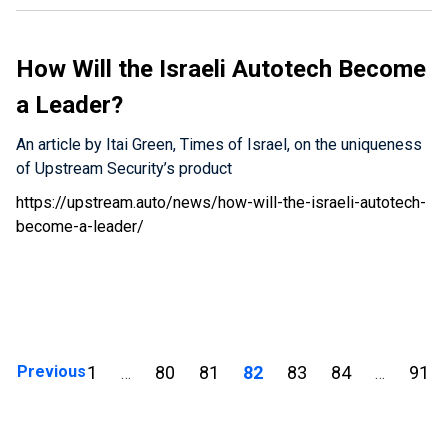
満たすための唯一の方法はクラウドを使うことであること
しょう。 ここにあるのは、組み込まれたSIMカードか、
がわかりまし た。クラウドでは、OEMやコネクテッドカ
もしくはモバイル接続を提供するアフターマーケット の
ーによって既に集められたデータを活用できます。また
How Will the Israeli Autotech Become
ドングルを経由してインターネット接続ができる自動車で
、クラウドを利用することによって、我々のソフトウェア
す。このデータ接続を介して、自動車 は自動車用クラウ
a Leader?
を迅速にアップグレードできるうえ、既 存の自動車への
ドに接続します。自動車用クラウドでは、OEMやフリー
メーカによるアップグレードサイクルに頼る必要なく、常
トオペレーターが、テレ マティクス、モバイルアプリケ
An article by Itai Green, Times of Israel, on the uniqueness
にハッカーの一手先を進 むことができます。いったんイ
ーションサーバ、LiDAR、地図など幅広いアプリケーショ
of Upstream Security’s product
ンストールが行われると、Upstreamのプラットフォーム
ンを提供し ています。インフラストラクチャの最後の部
は3つの情報 源からデータを収集します。まずは、コネク
https://upstream.auto/news/how-will-the-israeli-autotech-
分は携帯電話であり、携帯電話を利用してユーザはド ア
テッドカーに入っているTCUからのデータストリーム で
become-a-leader/
の開錠、エンジンをかける、遠隔操作で自動車を道路に出
す。次に自動車クラウド内で提供されているテレマティク
すといった、さまざまなアクションを 行うことができま
ス・サーバ、最後に、モバイルアプリ ケーションサーバ
す。インフラを理解したところで、ハッカーがどのように
から送信されるデータです。 これが、Upstreamクラウド
コネクテッドカーのサ ービスに侵入しようとするかを見
プラットフォームが実力を発揮するポイントです。最先端
てみましょう。 最もわかりやすい攻撃手法は、我々が
の機械学習と ビッグデータ分析機能を用いて、収集した
Near…
データを解析し、コネクテッドカーサービス全体をモデ
Posts navigation
Previous
1
80
81
82
83
84
91
…
…
ル化します。Upstreamプラットフォームは、アプリケー
ションサーバ、モバイル、テレマティクス 、その他の追
加サービスにおける通常の動作はもちろん、コネクテッド