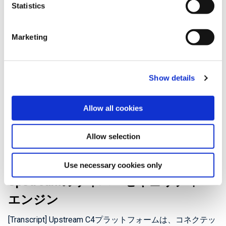
Statistics
車業界に関連する共通の「辞書」によ りデータを標準化
ーを利用 することです。機械学習を利用することで、
Upstream C4プラットフォームの導入
します。Upstream C4プラットフォーム内の標準化モジュ
我々は自動車とさまざまなアプリケーションサーバ間 で
方法
ールは、独自のデータセ ットを取り込み、それらを辞書
使われるプロトコル、またはコネクテッドカーサービス全
Marketing
に変換します。例えば、特定のOEMによるエンジン起動
体における行動から異常を検出できま す。ポリシー適用
[Transcript] Upstreamでは、お客様の稼働環境にUpstream
イベントを 例にすると、それをUpstreamシステム内では
と異常検知の組み合わせにより、既知と未知、双方の脅威
C4プラットフォームをできるだけシームレスにイン スト
凡用的なエンジン起動のメッセージに関連づけます。 標
に対する保護機能を含 んだ包括的な自動車セキュリティ
ールできるようにしています。多くの場合、お客様は
Show details
準化を行うことにより、複数の顧客に共通する一般的なポ
ソリューションをお客様に提供できます。
Upstreamにオフラインのデータセットを 送るところから
リシーを適用することできます 。Upstreamシステムにデ
から始めて、その後でリアルタイムデータとして利用でき
ータが入る前に、データは顧客により匿名化される、もし
Allow all cookies
るデータセットへ移行す る仕組みを選択します。
くはデータに含 まれている個人情報を取り除く匿名化機
https://upstream.auto/resources/how-to-deploy-upstream
Upstreamのソリューションは、完全にクラウドベースで
能を追加することができます。匿名化データを既に受け取
s-c4-platform-jp/
Allow selection
車両にエージェン トをインストールする必要はありませ
っている場合は、データの整合性を検証して、個人情報が
ん。また、このソリューションは完全に帯域外であるた
残らないようにします。もし個人情報が 存在する場合
め、 通信回線に追加レイテンシーを発生させるインライ
は、事前にフラグを立てることができます。データは匿名
Use necessary cookies only
ン要素はありません。C4プラットフォームがお 客様のデ
化して標準化されると、C4 プラットフォーム内のさまざ
Upstreamのサイバーセキュリティ・
ータフィードへ接続する方法は、すでにさまざまなソース
まなセキュリティ・エンジンに入力されます。 最初のス
エンジン
から受け取っているデータの複 製を入手することで行い
テップは、コネクテッドカーサービス全体のプロファイル
ます。我々は、主に2つの方法でそのデータを抽出しま
作成です。そのプロファイルを 作るには、さまざまなコ
[Transcript] Upstream C4プラットフォームは、コネクテッ
す。1つめは、ネッ トワークレベルでミラーリングするミ
ンポーネントを調べて、そのサービス用のモジュール型ア