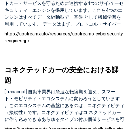
ドカー・サービスを守るために連携する4つのサイバ ーセ
ラーポートを利用します。お客様のネットワークスイッ
プローチを行い ます。まずは、自動車用クラウドに存在
キュリティ・エンジンを採用しています。これら4つのエ
チ、 もしくはクラウド環境上でミラーポートを設定すれ
するアプリケーションを調べるところから始めます。例え
ンジンはすべてデータ駆動型で、基盤 として機械学習を
ば、ミラーポートはお客様のクラウドに流れて いるデー
ば、自動車用クラウドにテレマティクス・アプリケーショ
利用しています。 データはまず、プロトコル・サイバー
タ・トラフィックを抽出し、その複製をUpstreamサービ
ンのような主要なアプリケーションもあ れば、モバイル
セキュリティ・エンジンに入ります。プロトコル・エンジ
スへ送ります。 2つめの方法は、お客様の運用環境内にオ
アプリケーションもあるでしょう。また、今後、自律型サ
https://upstream.auto/resources/upstreams-cybersecurity
ン はステートレスです。つまり、システムに入ってくる
ープンソースのUpstreamコレクターをインストールする
ービスが増えるにつれて LIDAR、地図といった自動車用
-engines-jp/
すべてのメッセージを個別に検査します。プ ロトコル・
こ とです。Upstreamコレクターは、テレマティクス・サ
クラウドで稼働する様々なアプリケーションもでてくるで
エンジンは、すべてのメッセージが仕様に準じているこ
ーバやアプリケーション・サーバにインスト ールできる
しょう。 次は、自動車に対するプロファイリングを行い
と、コネクテッドカー・サービ スの通常の動作から逸脱
オープンソースのエージェントです。コレクターは、デー
ます。車両のモデルを見て、グループ化することで…
している不正メッセージがないことを確認します。さら
タを取得、サーバからファイ ルへまとめて、そのファイ
コネクテッドカーの安全における課
に、個別メッセー ジのコンテンツに対してディープパケ
ルをセキュアな方法でUpstreamクラウドへ転送します。
題
ット・インスペクションを実施し、すべてのメッセージの
エージェントを 使用することにより、コレクターから
フ ィールド、変数、ペイロードが仕様に準じているかを
Upstreamサービスへ転送する際にデータロスがおきない
[Transcript] 自動車業界は急速な転換期を迎え、スマー
確認します。プロトコル・エンジンはリアル タイムで動
よう 圧縮してバッファリングすることができます。ま
ト・モビリティ・エコシステムに変わろうとしています
作し、C4プラットフォームに流れてくるデータからリア
た、データセット全体が受信されていることを確 認する
。このエコシステムの基盤にあるのは、コネクティビティ
ルタイム・インシデントを生成 します。 プロトコル・エ
こともできます。Upstreamサービスは、完全に匿名化さ
（接続性）です。コネクティビティはコ ネクテッドカー
ンジンに続いて、より長期的にわたってストリーム分析を
れたデータで実行されます。つまり 、データを送信する
に作り込みできるあらゆるタイプの付加価値サービスを可
用いたデータ解析をする ステートフル・エンジンへ移行
前にコレクター自体がデータを匿名化することも、パケッ
能にします。スマート・ モビリティは、OEMだけでなく
します。最初のステートフル・エンジンは、トランザクシ